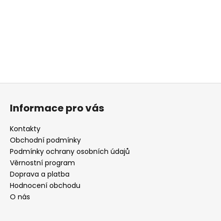
Z
á
Informace pro vás
p
a
Kontakty
t
Obchodní podmínky
í
Podmínky ochrany osobních údajů
Věrnostní program
Doprava a platba
Hodnocení obchodu
O nás