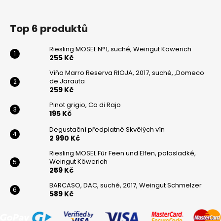
Top 6 produktů
Riesling MOSEL N°1, suché, Weingut Köwerich
255 Kč
Viňa Marro Reserva RIOJA, 2017, suché, ,Domeco
de Jarauta
259 Kč
Pinot grigio, Ca di Rajo
195 Kč
Degustační předplatné Skvělých vín
2 990 Kč
Riesling MOSEL Für Feen und Elfen, polosladké,
Weingut Köwerich
259 Kč
BARCASO, DAC, suché, 2017, Weingut Schmelzer
589 Kč