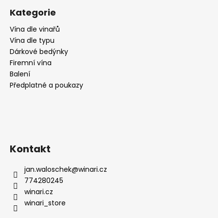
Kategorie
Vína dle vinařů
Vína dle typu
Dárkové bedýnky
Firemní vína
Balení
Předplatné a poukazy
Kontakt
jan.waloschek
@
winari.cz
774280245
winari.cz
winari_store