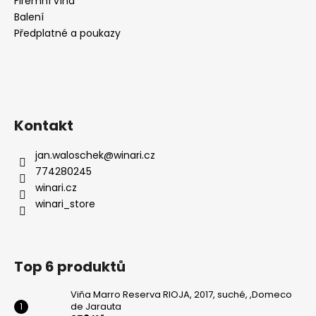
Firemní vína
Balení
Předplatné a poukazy
Kontakt
jan.waloschek
@
winari.cz
774280245
winari.cz
winari_store
Top 6 produktů
Viňa Marro Reserva RIOJA, 2017, suché, ,Domeco
de Jarauta