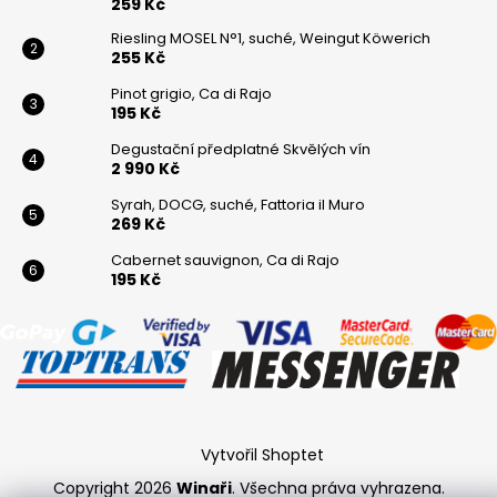
259 Kč
Riesling MOSEL N°1, suché, Weingut Köwerich
255 Kč
Pinot grigio, Ca di Rajo
195 Kč
Degustační předplatné Skvělých vín
2 990 Kč
Syrah, DOCG, suché, Fattoria il Muro
269 Kč
Cabernet sauvignon, Ca di Rajo
195 Kč
Vytvořil Shoptet
Copyright 2026
Winaři
. Všechna práva vyhrazena.