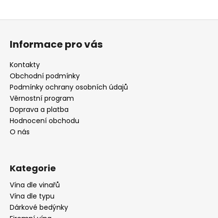
Z
á
Informace pro vás
p
a
Kontakty
t
Obchodní podmínky
í
Podmínky ochrany osobních údajů
Věrnostní program
Doprava a platba
Hodnocení obchodu
O nás
Kategorie
Vína dle vinařů
Vína dle typu
Dárkové bedýnky