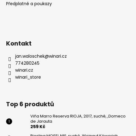
Předplatné a poukazy
Kontakt
jan.waloschek
@
winari.cz
774280245
winari.cz
winari_store
Top 6 produktů
Viňa Marro Reserva RIOJA, 2017, suché, ,Domeco
de Jarauta
259 Kč
Riesling MOSEL N°1, suché, Weingut Köwerich