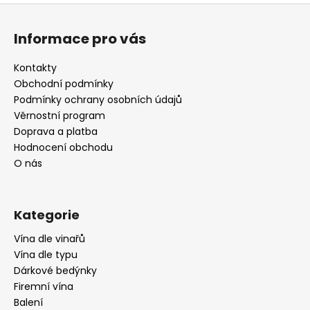
Z
á
Informace pro vás
p
a
Kontakty
t
Obchodní podmínky
í
Podmínky ochrany osobních údajů
Věrnostní program
Doprava a platba
Hodnocení obchodu
O nás
Kategorie
Vína dle vinařů
Vína dle typu
Dárkové bedýnky
Firemní vína
Balení