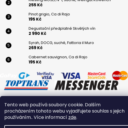
255 Kč
Pinot grigio, Ca di Rajo
195 Kč
Degustační předplatné Skvělých vín
2 990 Kč
Syrah, DOCG, suché, Fattoria il Muro
269 Kč
Cabernet sauvignon, Ca di Rajo
195 Kč
Tento web používá soubory cookie. Dalším
Vytvořil Shoptet
procházením tohoto webu vyjadřujete souhlas s jejich
Copyright 2026
Winaři
. Všechna práva vyhrazena.
používáním.. Více informací
zde
.