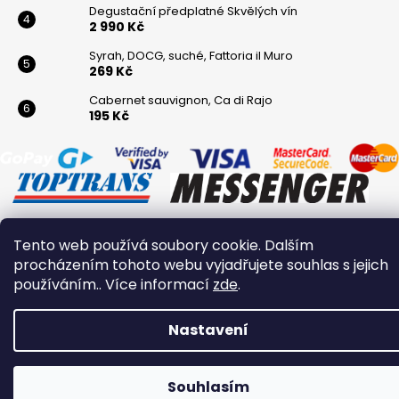
Degustační předplatné Skvělých vín
2 990 Kč
Syrah, DOCG, suché, Fattoria il Muro
269 Kč
Cabernet sauvignon, Ca di Rajo
195 Kč
Tento web používá soubory cookie. Dalším
Vytvořil Shoptet
procházením tohoto webu vyjadřujete souhlas s jejich
Copyright 2026
Winaři
. Všechna práva vyhrazena.
používáním.. Více informací
zde
.
Nastavení
Souhlasím