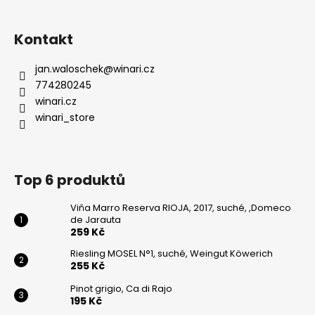
Kontakt
jan.waloschek
@
winari.cz
774280245
winari.cz
winari_store
Top 6 produktů
Viňa Marro Reserva RIOJA, 2017, suché, ,Domeco
de Jarauta
259 Kč
Riesling MOSEL N°1, suché, Weingut Köwerich
255 Kč
Pinot grigio, Ca di Rajo
195 Kč