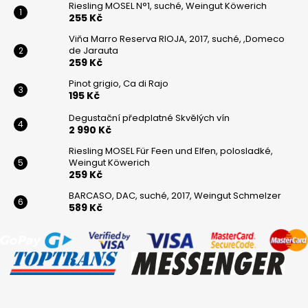
Riesling MOSEL N°1, suché, Weingut Köwerich
255 Kč
Viňa Marro Reserva RIOJA, 2017, suché, ,Domeco
de Jarauta
259 Kč
Pinot grigio, Ca di Rajo
195 Kč
Degustační předplatné Skvělých vín
2 990 Kč
Riesling MOSEL Für Feen und Elfen, polosladké,
Weingut Köwerich
259 Kč
BARCASO, DAC, suché, 2017, Weingut Schmelzer
589 Kč