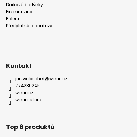
Dárkové bedýnky
Firemní vína
Balení
Předplatné a poukazy
Kontakt
jan.waloschek
@
winari.cz
774280245
winari.cz
winari_store
Top 6 produktů