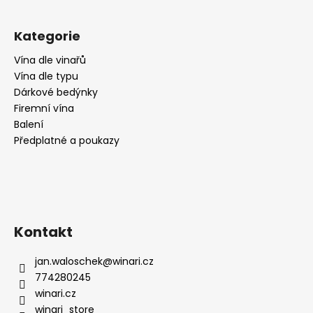
č
u
j
Kategorie
e
m
Vína dle vinařů
e
Vína dle typu
Dárkové bedýnky
Firemní vína
CABERNET
Balení
SAUVIGNON,
Předplatné a poukazy
CA
DI
RAJO
195
Kč
Kontakt
jan.waloschek
@
winari.cz
774280245
winari.cz
winari_store