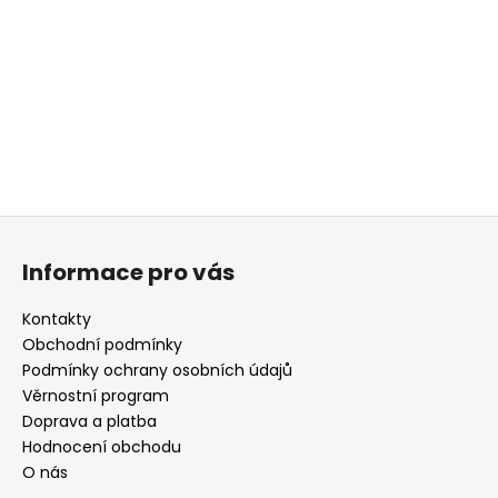
a
j
í
t
?
Z
á
HLEDAT
Informace pro vás
p
a
Kontakty
t
Obchodní podmínky
D
í
Podmínky ochrany osobních údajů
o
Věrnostní program
p
Doprava a platba
o
r
Hodnocení obchodu
u
O nás