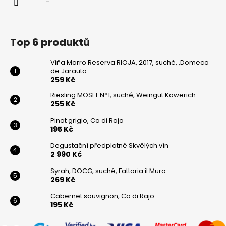
Top 6 produktů
Viňa Marro Reserva RIOJA, 2017, suché, ,Domeco
de Jarauta
259 Kč
Riesling MOSEL N°1, suché, Weingut Köwerich
255 Kč
Pinot grigio, Ca di Rajo
195 Kč
Degustační předplatné Skvělých vín
2 990 Kč
Syrah, DOCG, suché, Fattoria il Muro
269 Kč
Cabernet sauvignon, Ca di Rajo
195 Kč