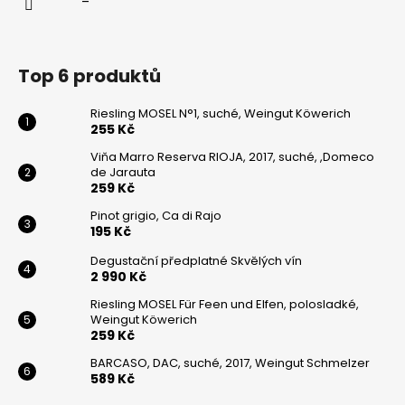
Top 6 produktů
Riesling MOSEL N°1, suché, Weingut Köwerich
255 Kč
Viňa Marro Reserva RIOJA, 2017, suché, ,Domeco
de Jarauta
259 Kč
Pinot grigio, Ca di Rajo
195 Kč
Degustační předplatné Skvělých vín
2 990 Kč
Riesling MOSEL Für Feen und Elfen, polosladké,
Weingut Köwerich
259 Kč
BARCASO, DAC, suché, 2017, Weingut Schmelzer
589 Kč