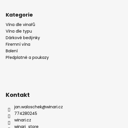
č
u
j
Kategorie
e
m
Vína dle vinařů
e
Vína dle typu
Dárkové bedýnky
Firemní vína
BARCASO,
Balení
DAC,
Předplatné a poukazy
SUCHÉ,
2017,
WEINGUT
SCHMELZER
589
Kč
Kontakt
jan.waloschek
@
winari.cz
774280245
winari.cz
winari_store