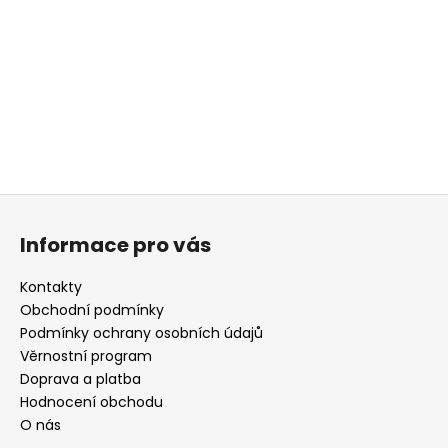
a
j
í
t
?
Z
á
HLEDAT
Informace pro vás
p
a
Kontakty
t
Obchodní podmínky
D
í
Podmínky ochrany osobních údajů
o
Věrnostní program
p
Doprava a platba
o
r
Hodnocení obchodu
u
O nás