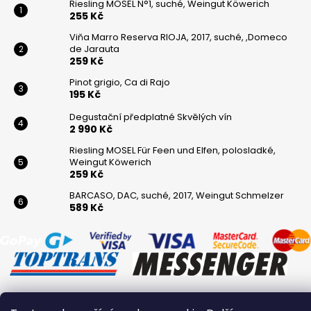
Riesling MOSEL N°1, suché, Weingut Köwerich
255 Kč
Viňa Marro Reserva RIOJA, 2017, suché, ,Domeco
de Jarauta
259 Kč
Pinot grigio, Ca di Rajo
195 Kč
Degustační předplatné Skvělých vín
2 990 Kč
Riesling MOSEL Für Feen und Elfen, polosladké,
Weingut Köwerich
259 Kč
BARCASO, DAC, suché, 2017, Weingut Schmelzer
589 Kč