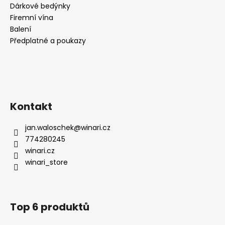
Dárkové bedýnky
Firemní vína
Balení
Předplatné a poukazy
Kontakt
jan.waloschek
@
winari.cz
774280245
winari.cz
winari_store
Top 6 produktů