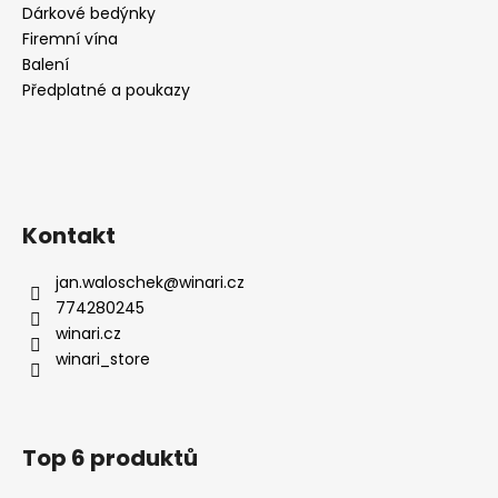
Dárkové bedýnky
Firemní vína
Balení
Předplatné a poukazy
Kontakt
jan.waloschek
@
winari.cz
774280245
winari.cz
winari_store
Top 6 produktů