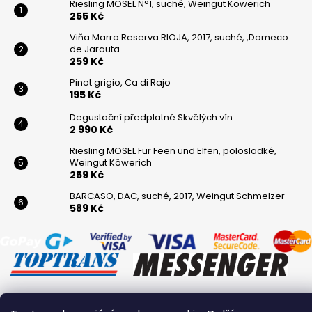
Riesling MOSEL N°1, suché, Weingut Köwerich
255 Kč
Viňa Marro Reserva RIOJA, 2017, suché, ,Domeco
de Jarauta
259 Kč
Pinot grigio, Ca di Rajo
195 Kč
Degustační předplatné Skvělých vín
2 990 Kč
Riesling MOSEL Für Feen und Elfen, polosladké,
Weingut Köwerich
259 Kč
BARCASO, DAC, suché, 2017, Weingut Schmelzer
589 Kč