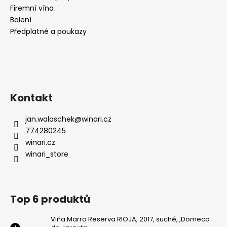
Firemní vína
Balení
Předplatné a poukazy
Kontakt
jan.waloschek
@
winari.cz
774280245
winari.cz
winari_store
Top 6 produktů
Viňa Marro Reserva RIOJA, 2017, suché, ,Domeco