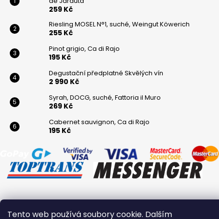
de Jarauta
259 Kč
Riesling MOSEL N°1, suché, Weingut Köwerich
255 Kč
Pinot grigio, Ca di Rajo
195 Kč
Degustační předplatné Skvělých vín
2 990 Kč
Syrah, DOCG, suché, Fattoria il Muro
269 Kč
Cabernet sauvignon, Ca di Rajo
195 Kč
Vytvořil Shoptet
Tento web používá soubory cookie. Dalším