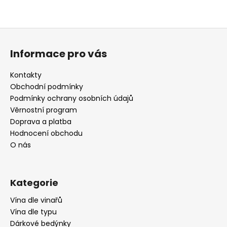
Z
á
Informace pro vás
p
a
Kontakty
t
Obchodní podmínky
í
Podmínky ochrany osobních údajů
Věrnostní program
Doprava a platba
Hodnocení obchodu
O nás
Kategorie
Vína dle vinařů
Vína dle typu
Dárkové bedýnky