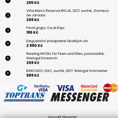
255 Kč
Viňa Marro Reserva RIOJA, 2017, suché, ,Domeco
de Jarauta
259 Kč
Pinot grigio, Ca di Rajo
195 Kč
Degustační předplatné Skvělých vín
2 990 Kč
Riesling MOSEL Für Feen und Elfen, polosladké,
Weingut Köwerich
259 Kč
BARCASO, DAC, suché, 2017, Weingut Schmelzer
589 Kč
Vytvořil Shoptet