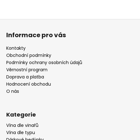
Z
á
Informace pro vás
p
a
Kontakty
t
Obchodní podmínky
í
Podmínky ochrany osobních údajů
Věrnostní program
Doprava a platba
Hodnocení obchodu
O nás
Kategorie
Vína dle vinařů
Vína dle typu
Dárkové bedýnky