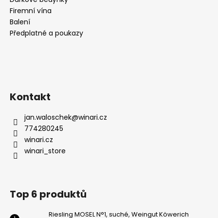
Firemní vína
Balení
Předplatné a poukazy
Kontakt
jan.waloschek
@
winari.cz
774280245
winari.cz
winari_store
Top 6 produktů
Riesling MOSEL N°1, suché, Weingut Köwerich