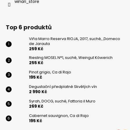
winari_store
Top 6 produktů
Viňa Marro Reserva RIOJA, 2017, suché, ,Domeco
de Jarauta
259 Kč
Riesling MOSEL N°1, suché, Weingut Köwerich
255 Kč
Pinot grigio, Ca di Rajo
195 Kč
Degustační předplatné Skvělých vín
2 990 Kč
Syrah, DOCG, suché, Fattoria il Muro
269 Kč
Cabernet sauvignon, Ca di Rajo
195 Kč