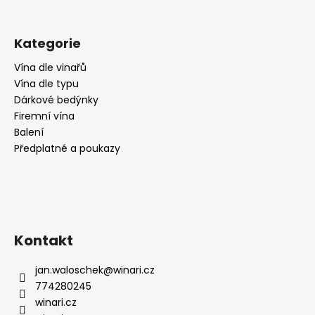
Kategorie
Vína dle vinařů
Vína dle typu
Dárkové bedýnky
Firemní vína
Balení
Předplatné a poukazy
Kontakt
jan.waloschek
@
winari.cz
774280245
winari.cz