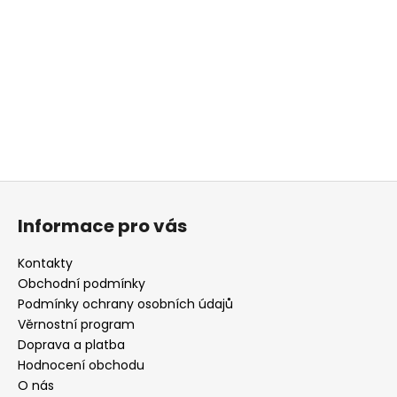
Z
á
Informace pro vás
p
a
Kontakty
t
Obchodní podmínky
í
Podmínky ochrany osobních údajů
Věrnostní program
Doprava a platba
Hodnocení obchodu
O nás