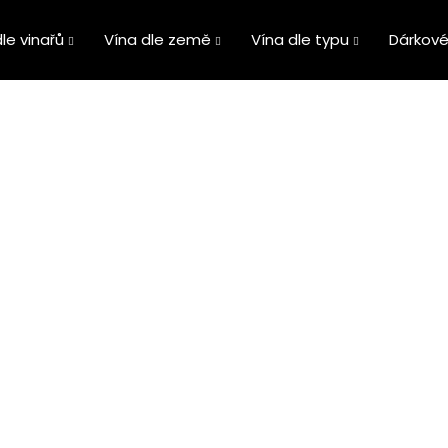
le vinařů
Vína dle země
Vína dle typu
Dárkové