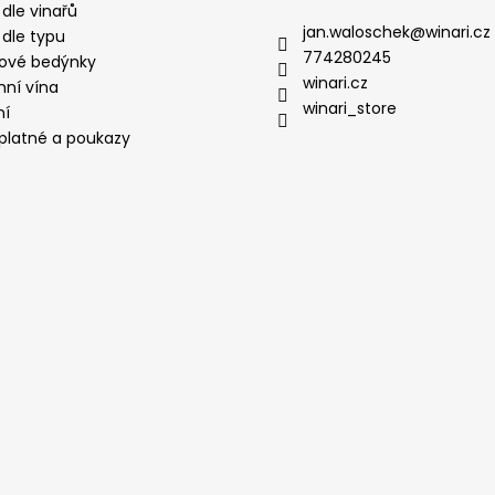
 dle vinařů
jan.waloschek
@
winari.cz
 dle typu
774280245
ové bedýnky
winari.cz
mní vína
winari_store
ní
platné a poukazy