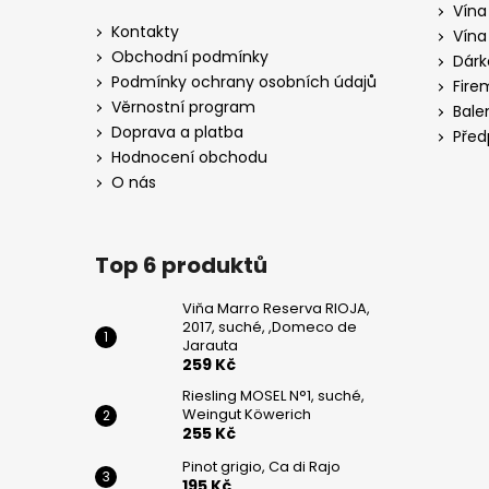
p
Vína
a
Kontakty
Vína
t
Obchodní podmínky
Dárk
í
Podmínky ochrany osobních údajů
Fire
Věrnostní program
Bale
Doprava a platba
Před
Hodnocení obchodu
O nás
Top 6 produktů
Viňa Marro Reserva RIOJA,
2017, suché, ,Domeco de
Jarauta
259 Kč
Riesling MOSEL N°1, suché,
Weingut Köwerich
255 Kč
Pinot grigio, Ca di Rajo
195 Kč