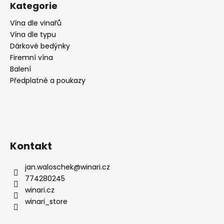
Kategorie
Vína dle vinařů
Vína dle typu
Dárkové bedýnky
Firemní vína
Balení
Předplatné a poukazy
Kontakt
jan.waloschek
@
winari.cz
774280245
winari.cz
winari_store