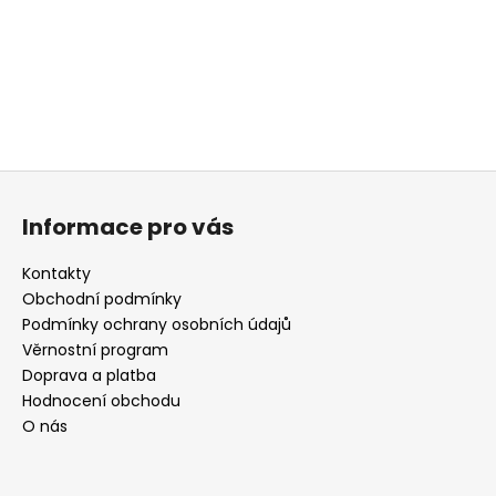
Z
á
Informace pro vás
p
a
Kontakty
t
Obchodní podmínky
í
Podmínky ochrany osobních údajů
Věrnostní program
Doprava a platba
Hodnocení obchodu
O nás