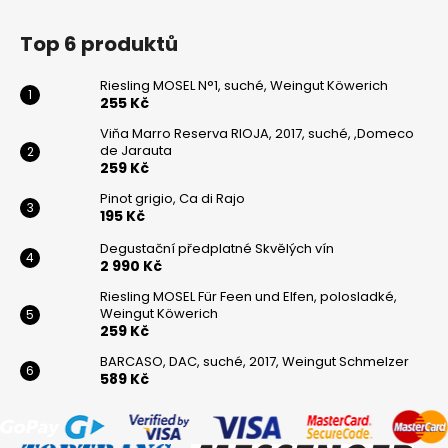
Top 6 produktů
Riesling MOSEL N°1, suché, Weingut Köwerich
255 Kč
Viňa Marro Reserva RIOJA, 2017, suché, ,Domeco
de Jarauta
259 Kč
Pinot grigio, Ca di Rajo
195 Kč
Degustační předplatné Skvělých vín
2 990 Kč
Riesling MOSEL Für Feen und Elfen, polosladké,
Weingut Köwerich
259 Kč
BARCASO, DAC, suché, 2017, Weingut Schmelzer
589 Kč