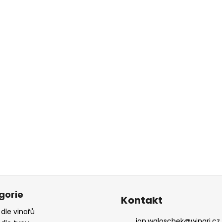
gorie
Kontakt
 dle vinařů
jan.waloschek
@
winari.cz