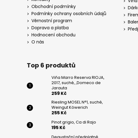
Vína
WEINGUT
t
KÖWERICH
Obchodní podmínky
Dárk
í
Podmínky ochrany osobních údajů
255
Fire
Kč
Věrnostní program
Bale
Doprava a platba
Před
PINOT
Hodnocení obchodu
GRIGIO,
CA
O nás
DI
RAJO
195
Top 6 produktů
Kč
Viňa Marro Reserva RIOJA,
2017, suché, ,Domeco de
Jarauta
259 Kč
Riesling MOSEL N°1, suché,
Weingut Köwerich
255 Kč
Pinot grigio, Ca di Rajo
195 Kč
Degustační předplatné