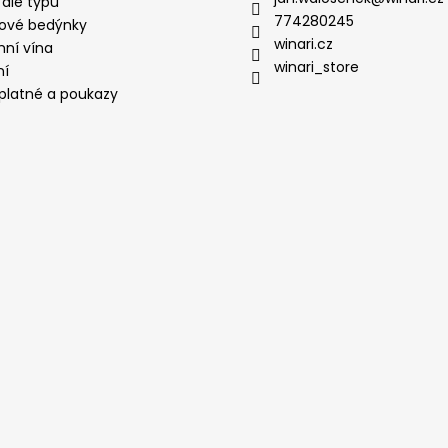
 dle typu
774280245
ové bedýnky
winari.cz
mní vína
winari_store
ní
platné a poukazy