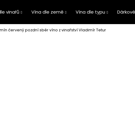
le vinařů
Vína dle země
Vína dle typu
Dárkové
mín červený pozdní sběr víno z vinařství Vladimír Tetur