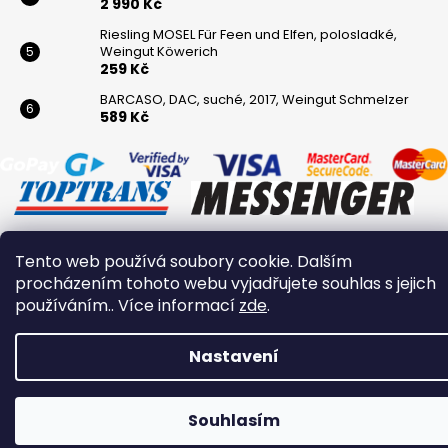
2 990 Kč
Riesling MOSEL Für Feen und Elfen, polosladké,
Weingut Köwerich
259 Kč
BARCASO, DAC, suché, 2017, Weingut Schmelzer
589 Kč
Tento web používá soubory cookie. Dalším
Vytvořil Shoptet
procházením tohoto webu vyjadřujete souhlas s jejich
používáním.. Více informací
zde
.
Copyright 2026
Winaři
. Všechna práva vyhrazena.
Nastavení
Souhlasím