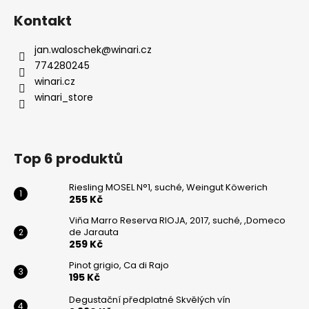
Kontakt
jan.waloschek
@
winari.cz
774280245
winari.cz
winari_store
Top 6 produktů
Riesling MOSEL N°1, suché, Weingut Köwerich
255 Kč
Viňa Marro Reserva RIOJA, 2017, suché, ,Domeco
de Jarauta
259 Kč
Pinot grigio, Ca di Rajo
195 Kč
Degustační předplatné Skvělých vín