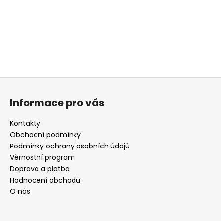
a
j
í
t
?
Z
á
Informace pro vás
p
HLEDAT
a
Kontakty
t
Obchodní podmínky
í
Podmínky ochrany osobních údajů
D
Věrnostní program
o
Doprava a platba
p
Hodnocení obchodu
o
O nás
r
u