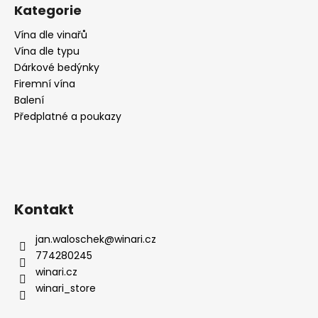
č
Kategorie
u
j
Vína dle vinařů
e
Vína dle typu
m
Dárkové bedýnky
e
Firemní vína
Balení
Předplatné a poukazy
PINOT
GRIGIO,
CA
DI
RAJO
195
Kč
Kontakt
jan.waloschek
@
winari.cz
774280245
winari.cz
winari_store