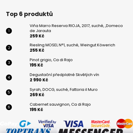
Top 6 produktů
Viňa Marro Reserva RIOJA, 2017, suché, ,Domeco
de Jarauta
259 Kč
Riesling MOSEL N°1, suché, Weingut Köwerich
255 Kč
Pinot grigio, Ca di Rajo
195 Kč
Degustační předplatné Skvělých vín
2 990 Kč
Syrah, DOCG, suché, Fattoria il Muro
269 Kč
Cabernet sauvignon, Ca di Rajo
195 Kč