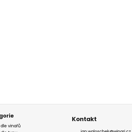
gorie
Kontakt
 dle vinařů
jan.waloschek
@
winari.cz