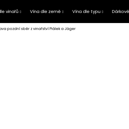
le vinařů
Vína dle země
Vína dle typu
Dárkové
ava pozdní sběr z vinařství Piálek a Jäger