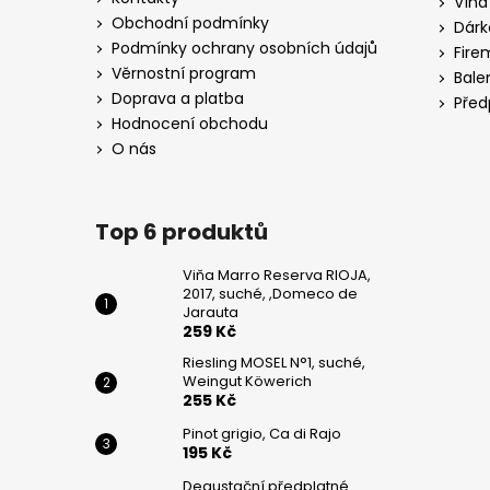
Vína
WEINGUT
t
KÖWERICH
Obchodní podmínky
Dárk
í
Podmínky ochrany osobních údajů
255
Fire
Kč
Věrnostní program
Bale
Doprava a platba
Před
PINOT
Hodnocení obchodu
GRIGIO,
CA
O nás
DI
RAJO
195
Top 6 produktů
Kč
Viňa Marro Reserva RIOJA,
2017, suché, ,Domeco de
Jarauta
259 Kč
Riesling MOSEL N°1, suché,
Weingut Köwerich
255 Kč
Pinot grigio, Ca di Rajo
195 Kč
Degustační předplatné