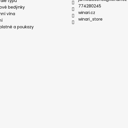
 dle typu
774280245
ové bedýnky
winari.cz
mní vína
winari_store
ní
platné a poukazy