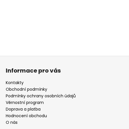
a
j
í
t
?
Z
á
HLEDAT
Informace pro vás
p
a
Kontakty
t
Obchodní podmínky
D
í
Podmínky ochrany osobních údajů
o
Věrnostní program
p
Doprava a platba
o
r
Hodnocení obchodu
u
O nás