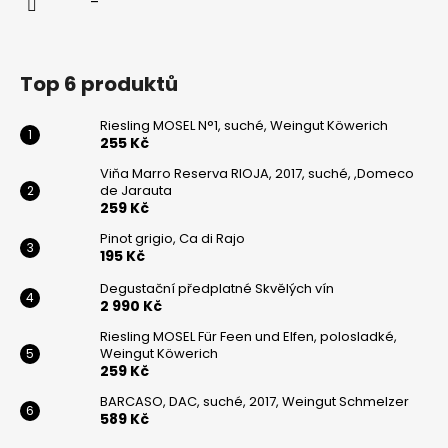
Top 6 produktů
Riesling MOSEL N°1, suché, Weingut Köwerich
255 Kč
Viňa Marro Reserva RIOJA, 2017, suché, ,Domeco
de Jarauta
259 Kč
Pinot grigio, Ca di Rajo
195 Kč
Degustační předplatné Skvělých vín
2 990 Kč
Riesling MOSEL Für Feen und Elfen, polosladké,
Weingut Köwerich
259 Kč
BARCASO, DAC, suché, 2017, Weingut Schmelzer
589 Kč