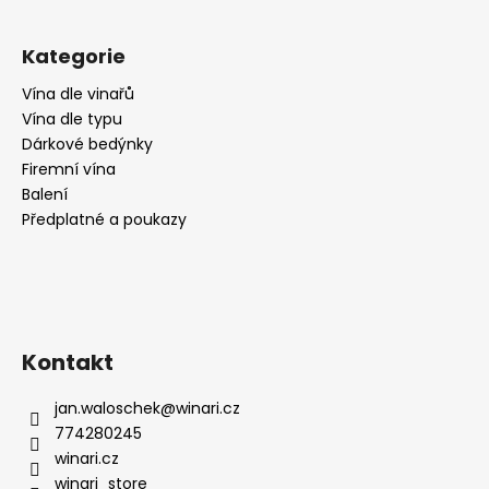
č
u
j
Kategorie
e
m
Vína dle vinařů
e
Vína dle typu
Dárkové bedýnky
Firemní vína
RIESLING
Balení
MOSEL
Předplatné a poukazy
FÜR
FEEN
UND
ELFEN,
POLOSLADKÉ,
WEINGUT
KÖWERICH
Kontakt
259
Kč
jan.waloschek
@
winari.cz
774280245
winari.cz
winari_store