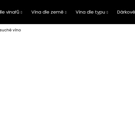
le vinařů
Vína dle země
Vína dle typu
Dárkové
osuché víno