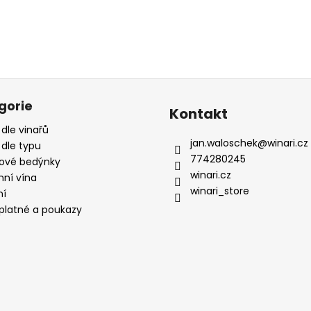
gorie
Kontakt
 dle vinařů
jan.waloschek
@
winari.cz
 dle typu
774280245
ové bedýnky
winari.cz
mní vína
winari_store
ní
platné a poukazy