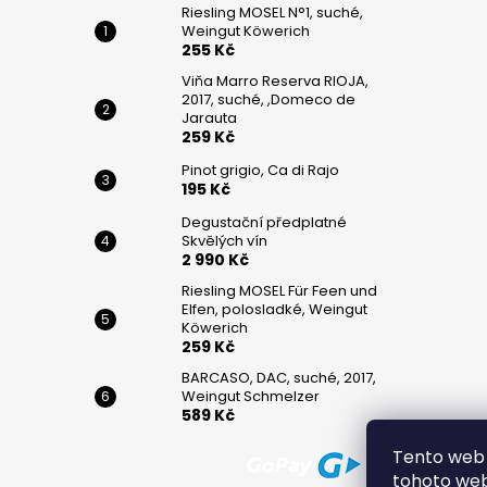
č
Riesling MOSEL N°1, suché,
u
Weingut Köwerich
j
255 Kč
e
Viňa Marro Reserva RIOJA,
m
2017, suché, ,Domeco de
e
Jarauta
259 Kč
Pinot grigio, Ca di Rajo
RIESLING
195 Kč
MOSEL
N°1,
Degustační předplatné
SUCHÉ,
Skvělých vín
WEINGUT
2 990 Kč
KÖWERICH
Riesling MOSEL Für Feen und
255
Elfen, polosladké, Weingut
Kč
Köwerich
259 Kč
VIŇA
BARCASO, DAC, suché, 2017,
MARRO
Weingut Schmelzer
RESERVA
589 Kč
RIOJA,
2017,
SUCHÉ,
Tento web 
,DOMECO
tohoto webu