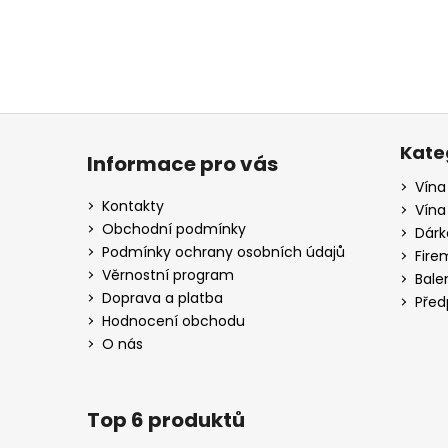
a
j
í
t
Z
?
á
Kate
Informace pro vás
p
Vína
a
Kontakty
Vína
t
Obchodní podmínky
HLEDAT
Dárk
í
Podmínky ochrany osobních údajů
Fire
Věrnostní program
Bale
Doprava a platba
Před
D
Hodnocení obchodu
o
O nás
p
o
r
Top 6 produktů
u