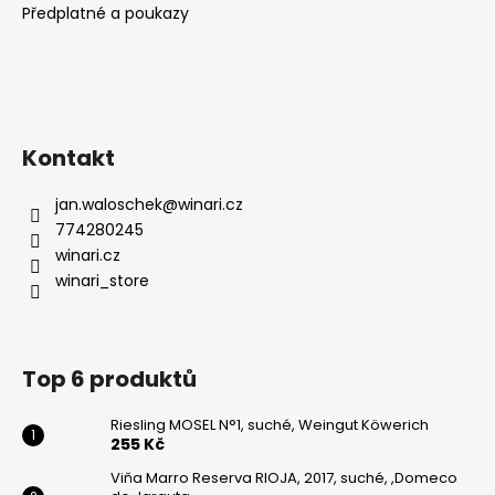
Předplatné a poukazy
Kontakt
jan.waloschek
@
winari.cz
774280245
winari.cz
winari_store
Top 6 produktů
Riesling MOSEL N°1, suché, Weingut Köwerich
255 Kč
Viňa Marro Reserva RIOJA, 2017, suché, ,Domeco