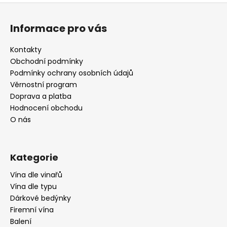
Z
á
Informace pro vás
p
a
Kontakty
t
Obchodní podmínky
í
Podmínky ochrany osobních údajů
Věrnostní program
Doprava a platba
Hodnocení obchodu
O nás
Kategorie
Vína dle vinařů
Vína dle typu
Dárkové bedýnky
Firemní vína
Balení