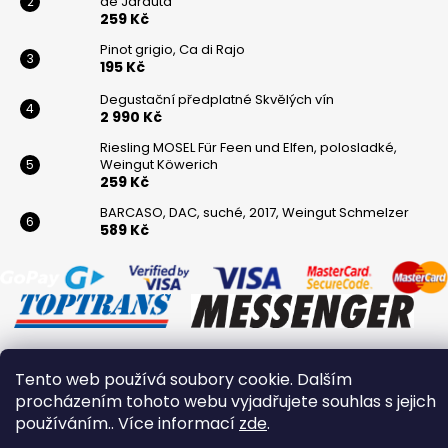
de Jarauta
259 Kč
Pinot grigio, Ca di Rajo
195 Kč
Degustační předplatné Skvělých vín
2 990 Kč
Riesling MOSEL Für Feen und Elfen, polosladké,
Weingut Köwerich
259 Kč
BARCASO, DAC, suché, 2017, Weingut Schmelzer
589 Kč
Tento web používá soubory cookie. Dalším
Vytvořil Shoptet
procházením tohoto webu vyjadřujete souhlas s jejich
Copyright 2026
Winaři
. Všechna práva vyhrazena.
používáním.. Více informací
zde
.