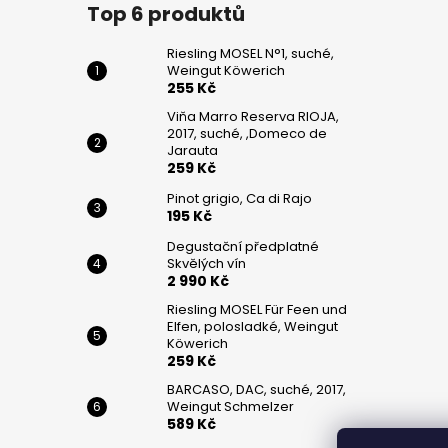
č
Top 6 produktů
u
j
Riesling MOSEL N°1, suché,
e
Weingut Köwerich
m
255 Kč
e
Viňa Marro Reserva RIOJA,
2017, suché, ,Domeco de
Jarauta
259 Kč
RIESLING
MOSEL
Pinot grigio, Ca di Rajo
N°1,
195 Kč
SUCHÉ,
WEINGUT
Degustační předplatné
KÖWERICH
Skvělých vín
255
2 990 Kč
Kč
Riesling MOSEL Für Feen und
Elfen, polosladké, Weingut
VIŇA
Köwerich
MARRO
259 Kč
RESERVA
RIOJA,
BARCASO, DAC, suché, 2017,
2017,
Weingut Schmelzer
SUCHÉ,
589 Kč
,DOMECO