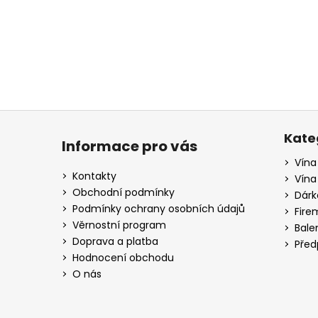
a
j
í
t
?
Z
á
Kate
Informace pro vás
p
Vína
HLEDAT
a
Kontakty
Vína
t
Obchodní podmínky
Dárk
í
Podmínky ochrany osobních údajů
Fire
D
Věrnostní program
Bale
o
Doprava a platba
Před
p
Hodnocení obchodu
o
O nás
r
u