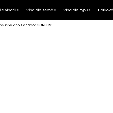
le vinařů
Vína dle země
Vína dle typu
Dárkové
osuché víno z vinařství SONBERK