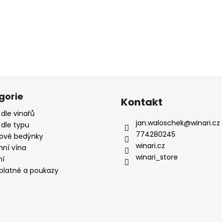
gorie
Kontakt
 dle vinařů
jan.waloschek
@
winari.cz
 dle typu
774280245
ové bedýnky
winari.cz
mní vína
winari_store
ní
platné a poukazy