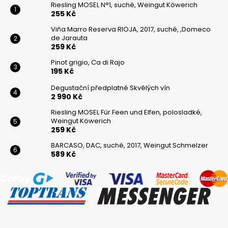
Riesling MOSEL N°1, suché, Weingut Köwerich
255 Kč
Viňa Marro Reserva RIOJA, 2017, suché, ,Domeco
de Jarauta
259 Kč
Pinot grigio, Ca di Rajo
195 Kč
Degustační předplatné Skvělých vín
2 990 Kč
Riesling MOSEL Für Feen und Elfen, polosladké,
Weingut Köwerich
259 Kč
BARCASO, DAC, suché, 2017, Weingut Schmelzer
589 Kč