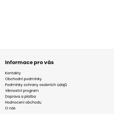
a
j
í
t
?
Z
á
HLEDAT
Informace pro vás
p
a
Kontakty
t
Obchodní podmínky
D
í
Podmínky ochrany osobních údajů
o
Věrnostní program
p
Doprava a platba
o
r
Hodnocení obchodu
u
O nás