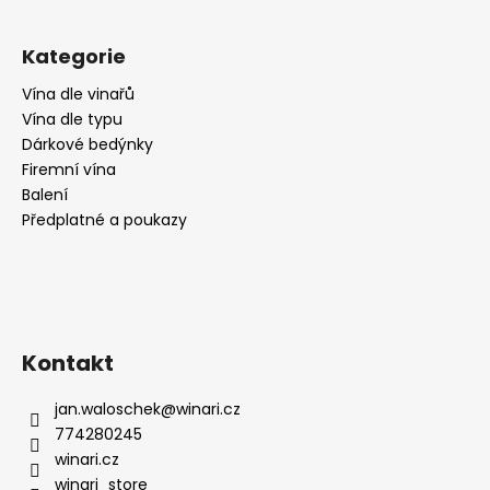
č
u
j
Kategorie
e
m
Vína dle vinařů
e
Vína dle typu
Dárkové bedýnky
Firemní vína
CABERNET
Balení
SAUVIGNON,
Předplatné a poukazy
CA
DI
RAJO
195
Kč
Kontakt
jan.waloschek
@
winari.cz
774280245
winari.cz
winari_store