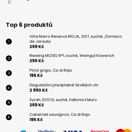
Top 6 produktů
Viňa Marro Reserva RIOJA, 2017, suché, ,Domeco
de Jarauta
259 Kč
Riesling MOSEL N°1, suché, Weingut Köwerich
255 Kč
Pinot grigio, Ca di Rajo
195 Kč
Degustační předplatné Skvělých vín
2 990 Kč
Syrah, DOCG, suché, Fattoria il Muro
269 Kč
Cabernet sauvignon, Ca di Rajo
195 Kč