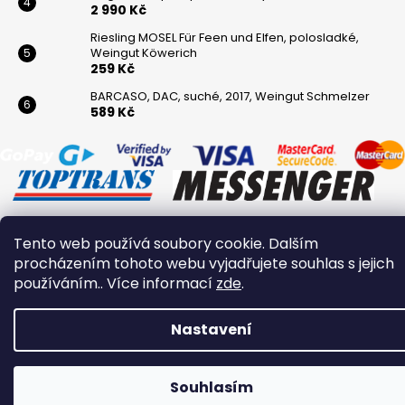
2 990 Kč
Riesling MOSEL Für Feen und Elfen, polosladké,
Weingut Köwerich
259 Kč
BARCASO, DAC, suché, 2017, Weingut Schmelzer
589 Kč
Tento web používá soubory cookie. Dalším
Vytvořil Shoptet
procházením tohoto webu vyjadřujete souhlas s jejich
Copyright 2026
Winaři
. Všechna práva vyhrazena.
používáním.. Více informací
zde
.
Nastavení
Souhlasím