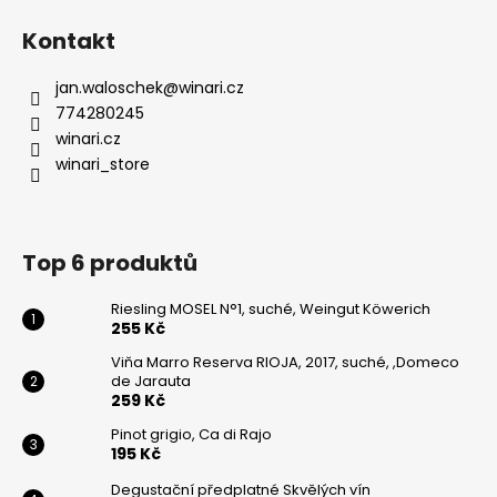
Kontakt
jan.waloschek
@
winari.cz
774280245
winari.cz
winari_store
Top 6 produktů
Riesling MOSEL N°1, suché, Weingut Köwerich
255 Kč
Viňa Marro Reserva RIOJA, 2017, suché, ,Domeco
de Jarauta
259 Kč
Pinot grigio, Ca di Rajo
195 Kč
Degustační předplatné Skvělých vín