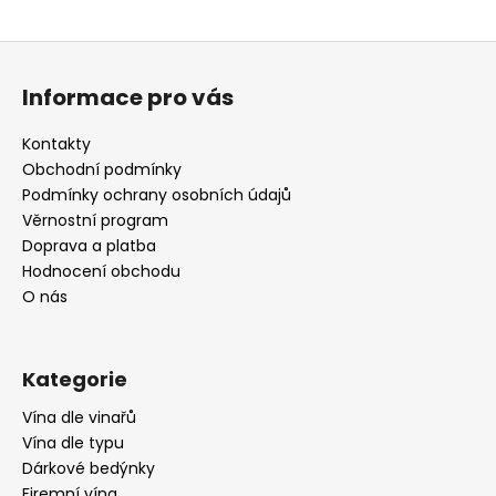
Z
á
Informace pro vás
p
a
Kontakty
t
Obchodní podmínky
í
Podmínky ochrany osobních údajů
Věrnostní program
Doprava a platba
Hodnocení obchodu
O nás
Kategorie
Vína dle vinařů
Vína dle typu
Dárkové bedýnky
Firemní vína