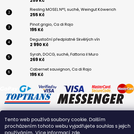
259 Kč
Riesling MOSEL N°1, suché, Weingut Köwerich
255 Kč
Pinot grigio, Ca di Rajo
195 Kč
Degustační předplatné Skvělých vín
2 990 Kč
Syrah, DOCG, suché, Fattoria il Muro
269 Kč
Cabernet sauvignon, Ca di Rajo
195 Kč
Tento web používá soubory cookie. Dalším
Vytvořil Shoptet
procházením tohoto webu vyjadřujete souhlas s jejich
Copyright 2026
Winaři
. Všechna práva vyhrazena.
používáním.. Více informací
zde
.