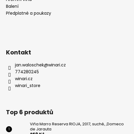
Balení
Předplatné a poukazy
Kontakt
jan.waloschek
@
winari.cz
774280245
winari.cz
winari_store
Top 6 produktů
Viňa Marro Reserva RIOJA, 2017, suché, ,Domeco
de Jarauta