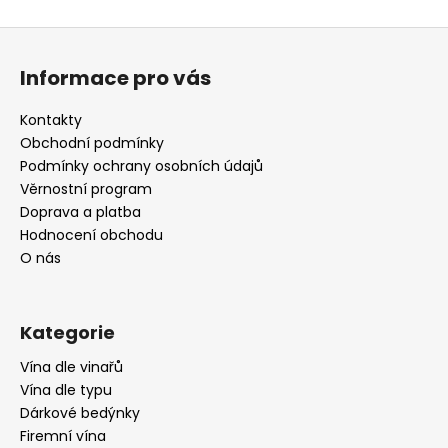
Z
á
Informace pro vás
p
a
Kontakty
t
Obchodní podmínky
í
Podmínky ochrany osobních údajů
Věrnostní program
Doprava a platba
Hodnocení obchodu
O nás
Kategorie
Vína dle vinařů
Vína dle typu
Dárkové bedýnky
Firemní vína