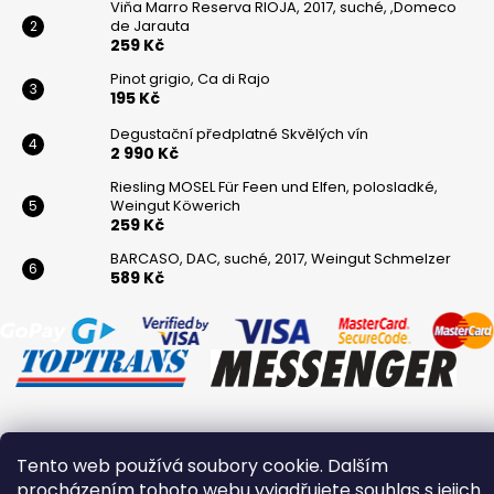
Viňa Marro Reserva RIOJA, 2017, suché, ,Domeco
de Jarauta
259 Kč
Pinot grigio, Ca di Rajo
195 Kč
Degustační předplatné Skvělých vín
2 990 Kč
Riesling MOSEL Für Feen und Elfen, polosladké,
Weingut Köwerich
259 Kč
BARCASO, DAC, suché, 2017, Weingut Schmelzer
589 Kč
Vytvořil Shoptet
Tento web používá soubory cookie. Dalším
Copyright 2026
Winaři
. Všechna práva vyhrazena.
procházením tohoto webu vyjadřujete souhlas s jejich