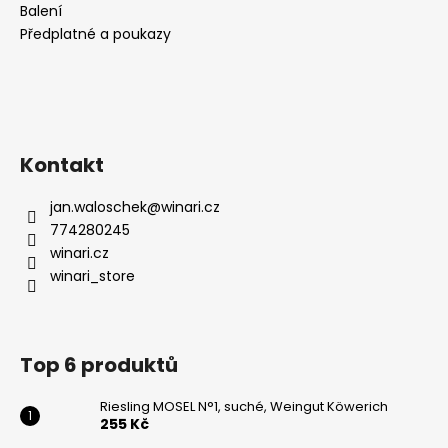
Balení
Předplatné a poukazy
Kontakt
jan.waloschek
@
winari.cz
774280245
winari.cz
winari_store
Top 6 produktů
Riesling MOSEL N°1, suché, Weingut Köwerich
255 Kč