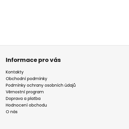
a
j
í
t
?
Z
á
Informace pro vás
p
HLEDAT
a
Kontakty
t
Obchodní podmínky
í
Podmínky ochrany osobních údajů
D
Věrnostní program
o
Doprava a platba
p
Hodnocení obchodu
o
O nás
r
u