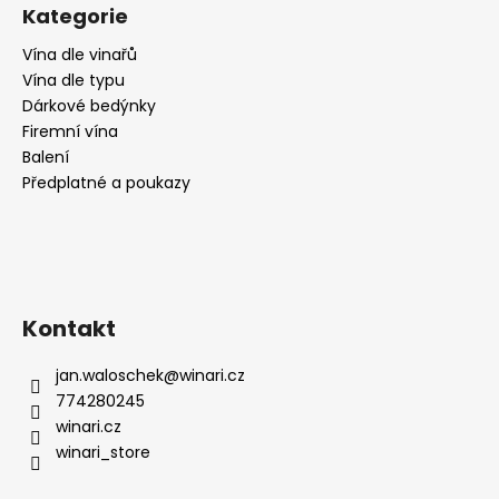
č
Kategorie
u
j
Vína dle vinařů
e
Vína dle typu
m
Dárkové bedýnky
e
Firemní vína
Balení
Předplatné a poukazy
PINOT
GRIGIO,
CA
DI
RAJO
195
Kč
Kontakt
jan.waloschek
@
winari.cz
774280245
winari.cz
winari_store