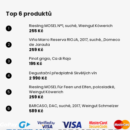
Top 6 produktů
Riesling MOSEL N°1, suché, Weingut Köwerich
255 Kč
Viňa Marro Reserva RIOJA, 2017, suché, ,Domeco
de Jarauta
259 Kč
Pinot grigio, Ca di Rajo
195 Kč
Degustační předplatné Skvělých vín
2 990 Kč
Riesling MOSEL Für Feen und Elfen, polosladké,
Weingut Köwerich
259 Kč
BARCASO, DAC, suché, 2017, Weingut Schmelzer
589 Kč