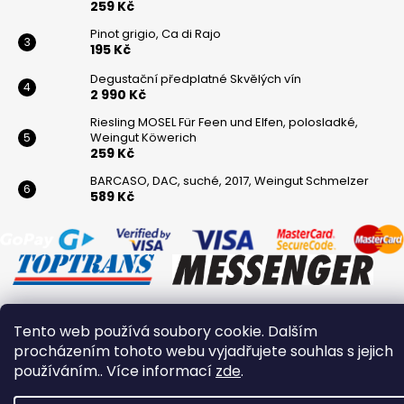
259 Kč
Pinot grigio, Ca di Rajo
195 Kč
Degustační předplatné Skvělých vín
2 990 Kč
Riesling MOSEL Für Feen und Elfen, polosladké,
Weingut Köwerich
259 Kč
BARCASO, DAC, suché, 2017, Weingut Schmelzer
589 Kč
Tento web používá soubory cookie. Dalším
Vytvořil Shoptet
procházením tohoto webu vyjadřujete souhlas s jejich
Copyright 2026
Winaři
. Všechna práva vyhrazena.
používáním.. Více informací
zde
.