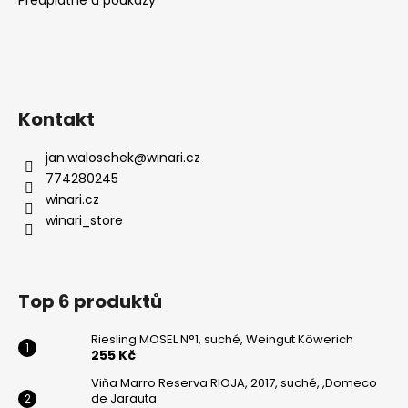
Kontakt
jan.waloschek
@
winari.cz
774280245
winari.cz
winari_store
Top 6 produktů
Riesling MOSEL N°1, suché, Weingut Köwerich
255 Kč
Viňa Marro Reserva RIOJA, 2017, suché, ,Domeco
de Jarauta