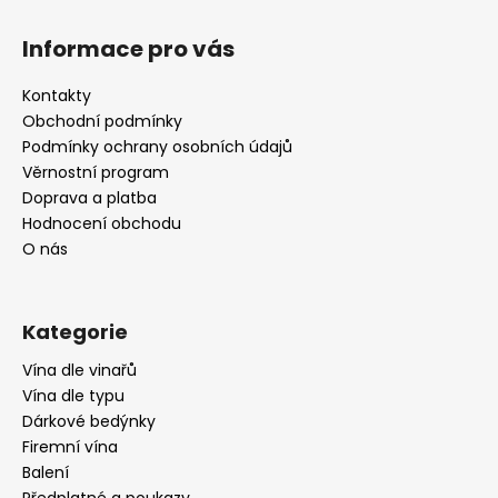
Z
á
Informace pro vás
p
a
Kontakty
t
Obchodní podmínky
í
Podmínky ochrany osobních údajů
Věrnostní program
Doprava a platba
Hodnocení obchodu
O nás
Kategorie
Vína dle vinařů
Vína dle typu
Dárkové bedýnky
Firemní vína
Balení
Předplatné a poukazy