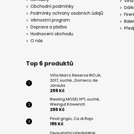
Vína
WEINGUT
t
KÖWERICH
Obchodní podmínky
Dárk
í
Podmínky ochrany osobních údajů
255
Fire
Kč
Věrnostní program
Bale
Doprava a platba
Před
PINOT
Hodnocení obchodu
GRIGIO,
CA
O nás
DI
RAJO
195
Top 6 produktů
Kč
Viňa Marro Reserva RIOJA,
2017, suché, ,Domeco de
Jarauta
259 Kč
Riesling MOSEL N°1, suché,
Weingut Köwerich
255 Kč
Pinot grigio, Ca di Rajo
195 Kč
Degustační předplatné