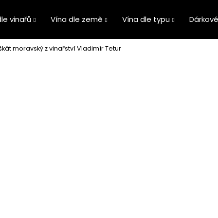
le vinařů
Vína dle země
Vína dle typu
Dárkové
kát moravský z vinařství Vladimír Tetur