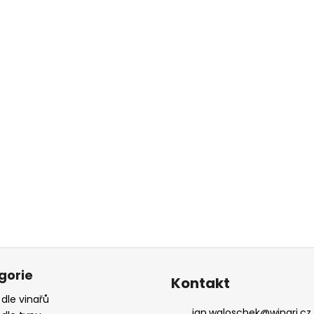
gorie
Kontakt
 dle vinařů
jan.waloschek
@
winari.cz