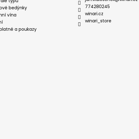
 dle typu
774280245
ové bedýnky
winari.cz
mní vína
winari_store
ní
platné a poukazy