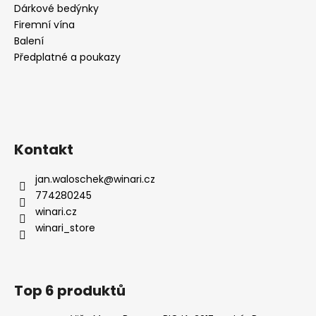
Dárkové bedýnky
Firemní vína
Balení
Předplatné a poukazy
Kontakt
jan.waloschek
@
winari.cz
774280245
winari.cz
winari_store
Top 6 produktů