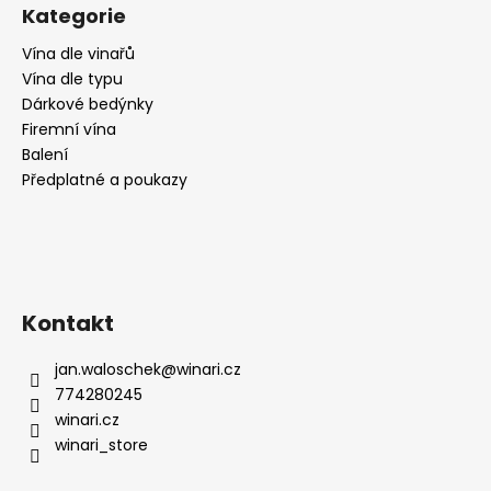
č
Kategorie
u
j
Vína dle vinařů
e
Vína dle typu
m
Dárkové bedýnky
e
Firemní vína
Balení
Předplatné a poukazy
RIESLING
MOSEL
N°1,
SUCHÉ,
WEINGUT
KÖWERICH
255
Kontakt
Kč
jan.waloschek
@
winari.cz
774280245
winari.cz
winari_store