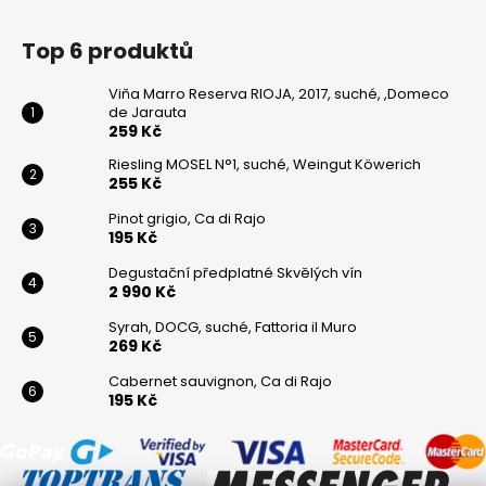
Top 6 produktů
Viňa Marro Reserva RIOJA, 2017, suché, ,Domeco
de Jarauta
259 Kč
Riesling MOSEL N°1, suché, Weingut Köwerich
255 Kč
Pinot grigio, Ca di Rajo
195 Kč
Degustační předplatné Skvělých vín
2 990 Kč
Syrah, DOCG, suché, Fattoria il Muro
269 Kč
Cabernet sauvignon, Ca di Rajo
195 Kč