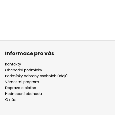
a
j
í
t
?
Z
á
Informace pro vás
p
HLEDAT
a
Kontakty
t
Obchodní podmínky
í
Podmínky ochrany osobních údajů
D
Věrnostní program
o
Doprava a platba
p
Hodnocení obchodu
o
O nás
r
u