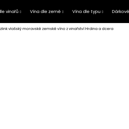
le vinařů
Vína dle země
Vína dle typu
Dárkové
zlink vlašský moravské zemské víno z vinařství Hrdina a dcera