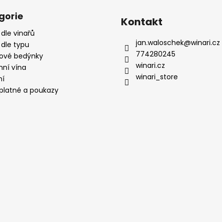
gorie
Kontakt
 dle vinařů
jan.waloschek
@
winari.cz
 dle typu
774280245
ové bedýnky
winari.cz
mní vína
winari_store
ní
platné a poukazy