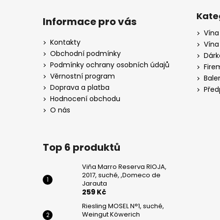
Z
WEINGUT
KÖWERICH
á
Kate
Informace pro vás
255
p
Kč
Vína
a
Kontakty
Vína
PINOT
t
Obchodní podmínky
Dárk
GRIGIO,
í
Podmínky ochrany osobních údajů
CA
Fire
DI
Věrnostní program
Bale
RAJO
Doprava a platba
Před
195
Hodnocení obchodu
Kč
O nás
Top 6 produktů
Viňa Marro Reserva RIOJA,
2017, suché, ,Domeco de
Jarauta
259 Kč
Riesling MOSEL N°1, suché,
Weingut Köwerich