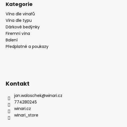
č
Kategorie
u
j
Vína dle vinařů
e
Vína dle typu
m
Dárkové bedýnky
e
Firemní vína
Balení
Předplatné a poukazy
RIESLING
MOSEL
FÜR
FEEN
UND
ELFEN,
POLOSLADKÉ,
WEINGUT
Kontakt
KÖWERICH
259
jan.waloschek
@
winari.cz
Kč
774280245
winari.cz
winari_store