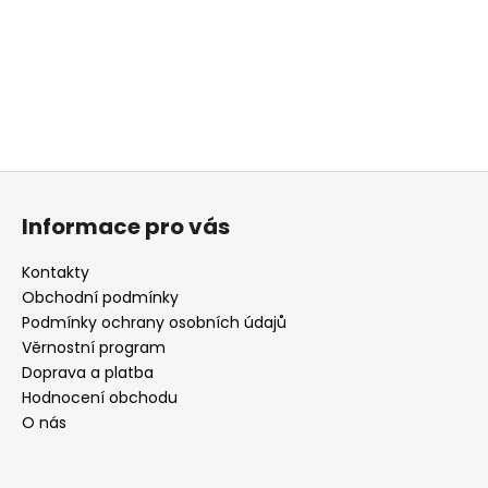
a
j
í
t
?
Z
á
Informace pro vás
p
HLEDAT
a
Kontakty
t
Obchodní podmínky
í
Podmínky ochrany osobních údajů
D
Věrnostní program
o
Doprava a platba
p
Hodnocení obchodu
o
O nás
r
u