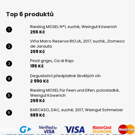
Top 6 produktů
Riesling MOSEL N°1, suché, Weingut Köwerich
255 Kč
Viňa Marro Reserva RIOJA, 2017, suché, ,Domeco
de Jarauta
259 Kč
Pinot grigio, Ca di Rajo
195 Kč
Degustační předplatné Skvělých vín
2 990 Kč
Riesling MOSEL Für Feen und Elfen, polosladké,
Weingut Köwerich
259 Kč
BARCASO, DAC, suché, 2017, Weingut Schmelzer
589 Kč