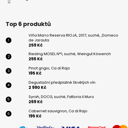
Top 6 produktů
Viňa Marro Reserva RIOJA, 2017, suché, ,Domeco
de Jarauta
259 Kč
Riesling MOSEL N°1, suché, Weingut Köwerich
255 Kč
Pinot grigio, Ca di Rajo
195 Kč
Degustační předplatné Skvělých vín
2 990 Kč
Syrah, DOCG, suché, Fattoria il Muro
269 Kč
Cabernet sauvignon, Ca di Rajo
195 Kč