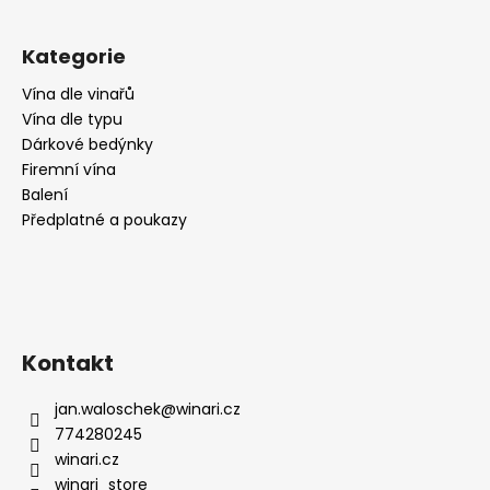
č
u
j
Kategorie
e
m
Vína dle vinařů
e
Vína dle typu
Dárkové bedýnky
Firemní vína
CABERNET
Balení
SAUVIGNON,
Předplatné a poukazy
CA
DI
RAJO
195
Kč
Kontakt
jan.waloschek
@
winari.cz
774280245
winari.cz
winari_store