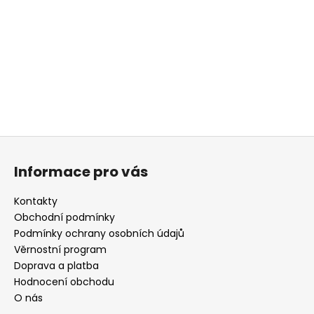
a
j
í
t
?
Z
á
HLEDAT
Informace pro vás
p
a
Kontakty
t
Obchodní podmínky
D
í
Podmínky ochrany osobních údajů
o
Věrnostní program
p
Doprava a platba
o
r
Hodnocení obchodu
u
O nás