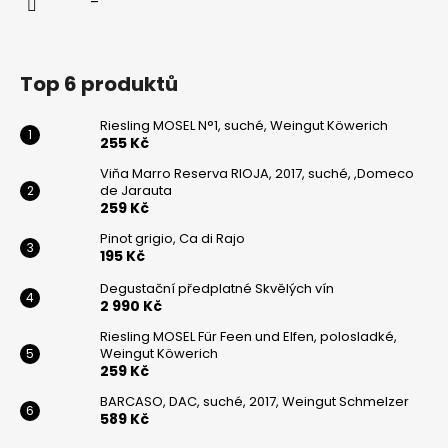
Top 6 produktů
Riesling MOSEL N°1, suché, Weingut Köwerich
255 Kč
Viňa Marro Reserva RIOJA, 2017, suché, ,Domeco
de Jarauta
259 Kč
Pinot grigio, Ca di Rajo
195 Kč
Degustační předplatné Skvělých vín
2 990 Kč
Riesling MOSEL Für Feen und Elfen, polosladké,
Weingut Köwerich
259 Kč
BARCASO, DAC, suché, 2017, Weingut Schmelzer
589 Kč