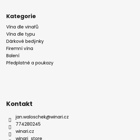
č
u
j
Kategorie
e
m
Vína dle vinařů
e
Vína dle typu
Dárkové bedýnky
Firemní vína
PINOT
Balení
GRIGIO,
Předplatné a poukazy
CA
DI
RAJO
195
Kč
Kontakt
jan.waloschek
@
winari.cz
774280245
winari.cz
winari_store