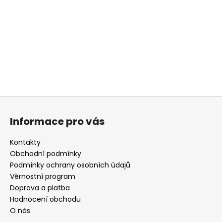
a
j
í
t
?
Z
á
HLEDAT
Informace pro vás
p
a
Kontakty
t
Obchodní podmínky
D
í
Podmínky ochrany osobních údajů
o
Věrnostní program
p
Doprava a platba
o
r
Hodnocení obchodu
u
O nás