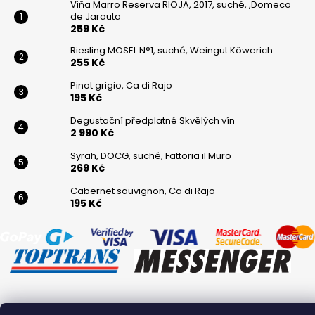
Viňa Marro Reserva RIOJA, 2017, suché, ,Domeco
de Jarauta
259 Kč
Riesling MOSEL N°1, suché, Weingut Köwerich
255 Kč
Pinot grigio, Ca di Rajo
195 Kč
Degustační předplatné Skvělých vín
2 990 Kč
Syrah, DOCG, suché, Fattoria il Muro
269 Kč
Cabernet sauvignon, Ca di Rajo
195 Kč
Vytvořil Shoptet