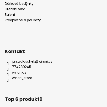
Dárkové bedýnky
Firemní vína
Balení
Předplatné a poukazy
Kontakt
jan.waloschek
@
winari.cz
774280245
winari.cz
winari_store
Top 6 produktů