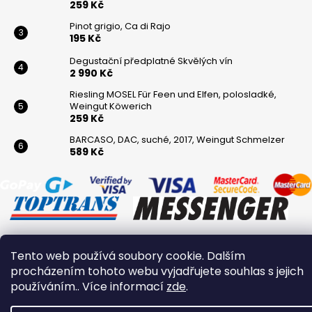
259 Kč
Pinot grigio, Ca di Rajo
195 Kč
Degustační předplatné Skvělých vín
2 990 Kč
Riesling MOSEL Für Feen und Elfen, polosladké,
Weingut Köwerich
259 Kč
BARCASO, DAC, suché, 2017, Weingut Schmelzer
589 Kč
Tento web používá soubory cookie. Dalším
Vytvořil Shoptet
procházením tohoto webu vyjadřujete souhlas s jejich
Copyright 2026
Winaři
. Všechna práva vyhrazena.
používáním.. Více informací
zde
.