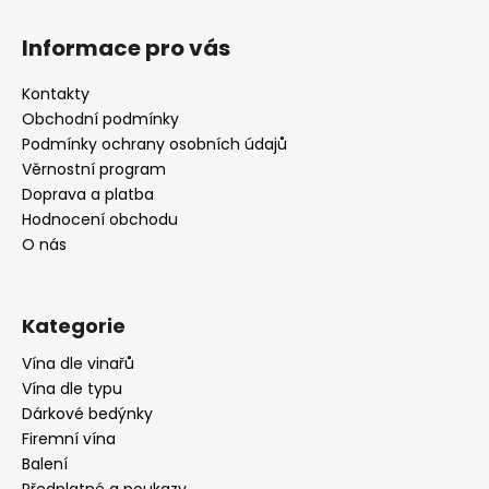
Z
á
Informace pro vás
p
a
Kontakty
t
Obchodní podmínky
í
Podmínky ochrany osobních údajů
Věrnostní program
Doprava a platba
Hodnocení obchodu
O nás
Kategorie
Vína dle vinařů
Vína dle typu
Dárkové bedýnky
Firemní vína
Balení
Předplatné a poukazy