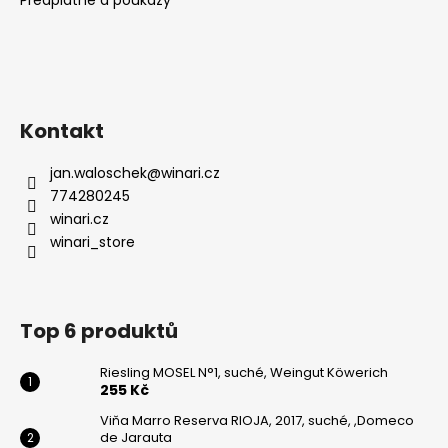
Kontakt
jan.waloschek
@
winari.cz
774280245
winari.cz
winari_store
Top 6 produktů
Riesling MOSEL N°1, suché, Weingut Köwerich
255 Kč
Viňa Marro Reserva RIOJA, 2017, suché, ,Domeco
de Jarauta