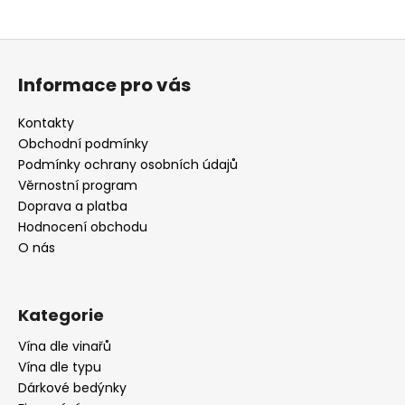
Z
á
Informace pro vás
p
a
Kontakty
t
Obchodní podmínky
í
Podmínky ochrany osobních údajů
Věrnostní program
Doprava a platba
Hodnocení obchodu
O nás
Kategorie
Vína dle vinařů
Vína dle typu
Dárkové bedýnky