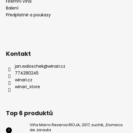
Firemní vína
Balení
Předplatné a poukazy
Kontakt
jan.waloschek
@
winari.cz
774280245
winari.cz
winari_store
Top 6 produktů
Viňa Marro Reserva RIOJA, 2017, suché, ,Domeco
de Jarauta