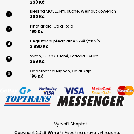
259 Kč
Riesling MOSEL N°1, suché, Weingut Köwerich
255 Kč
Pinot grigio, Ca di Rajo
195 Kč
Degustační předplatné Skvělých vín
2 990 Kč
Syrah, DOCG, suché, Fattoria il Muro
269 Kč
Cabernet sauvignon, Ca di Rajo
195 Kč
Vytvořil Shoptet
Copyright 2026
Winaři
. Všechna práva vyhrazena.