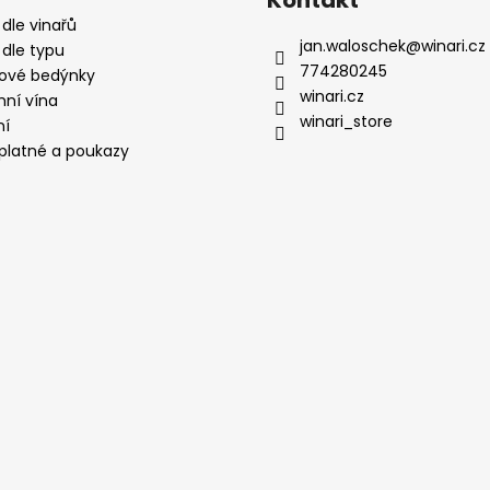
Kontakt
 dle vinařů
jan.waloschek
@
winari.cz
 dle typu
774280245
ové bedýnky
winari.cz
mní vína
winari_store
ní
platné a poukazy