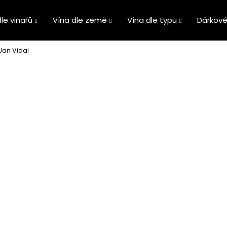
le vinařů
Vína dle země
Vína dle typu
Dárkové
 Jan Vidal