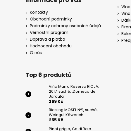
Informace pro vás
WEINGUT
p
KÖWERICH
Vína
a
Kontakty
Vína
255
t
Kč
Obchodní podmínky
Dárk
í
Podmínky ochrany osobních údajů
Fire
PINOT
Věrnostní program
Bale
GRIGIO,
Doprava a platba
CA
Před
DI
Hodnocení obchodu
RAJO
O nás
195
Kč
Top 6 produktů
Viňa Marro Reserva RIOJA,
2017, suché, ,Domeco de
Jarauta
259 Kč
Riesling MOSEL N°1, suché,
Weingut Köwerich
255 Kč
Pinot grigio, Ca di Rajo