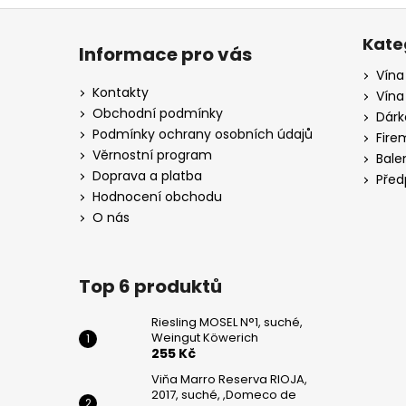
Z
á
Kate
Informace pro vás
p
Vína
a
Kontakty
Vína
t
Obchodní podmínky
Dárk
í
Podmínky ochrany osobních údajů
Fire
Věrnostní program
Bale
Doprava a platba
Před
Hodnocení obchodu
O nás
Top 6 produktů
Riesling MOSEL N°1, suché,
Weingut Köwerich
255 Kč
Viňa Marro Reserva RIOJA,
2017, suché, ,Domeco de