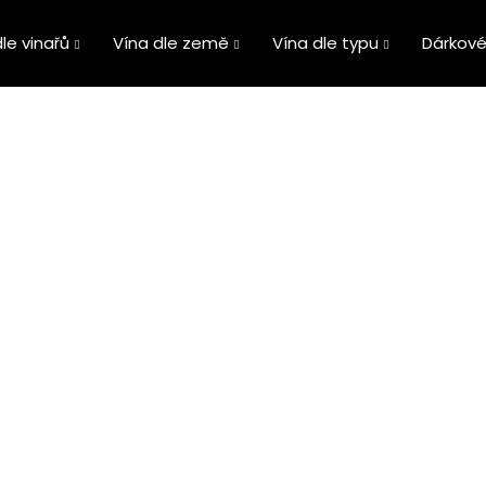
le vinařů
Vína dle země
Vína dle typu
Dárkové