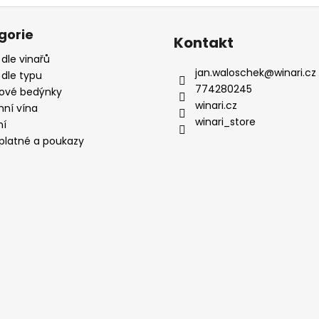
gorie
Kontakt
 dle vinařů
jan.waloschek
@
winari.cz
 dle typu
774280245
ové bedýnky
winari.cz
mní vína
winari_store
ní
platné a poukazy