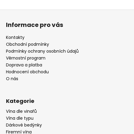
Z
á
Informace pro vás
p
a
Kontakty
t
Obchodní podmínky
í
Podmínky ochrany osobních údajů
Věrnostní program
Doprava a platba
Hodnocení obchodu
O nás
Kategorie
Vína dle vinařů
Vína dle typu
Dárkové bedýnky
Firemní vína