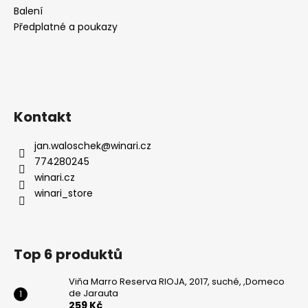
Balení
Předplatné a poukazy
Kontakt
jan.waloschek
@
winari.cz
774280245
winari.cz
winari_store
Top 6 produktů
Viňa Marro Reserva RIOJA, 2017, suché, ,Domeco
de Jarauta
259 Kč