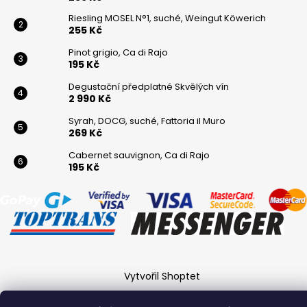
Riesling MOSEL N°1, suché, Weingut Köwerich
255 Kč
Pinot grigio, Ca di Rajo
195 Kč
Degustační předplatné Skvělých vín
2 990 Kč
Syrah, DOCG, suché, Fattoria il Muro
269 Kč
Cabernet sauvignon, Ca di Rajo
195 Kč
Vytvořil Shoptet
Copyright 2026
Winaři
. Všechna práva vyhrazena.