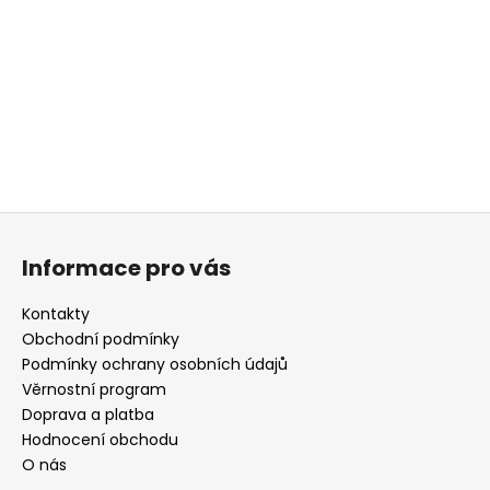
a
j
í
t
?
Z
á
HLEDAT
Informace pro vás
p
a
Kontakty
t
Obchodní podmínky
D
í
Podmínky ochrany osobních údajů
o
Věrnostní program
p
Doprava a platba
o
r
Hodnocení obchodu
u
O nás