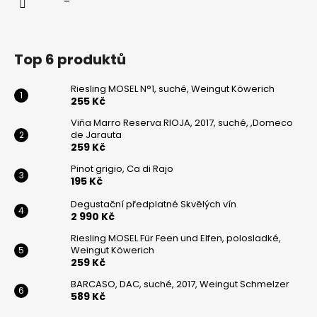
Top 6 produktů
Riesling MOSEL N°1, suché, Weingut Köwerich
255 Kč
Viňa Marro Reserva RIOJA, 2017, suché, ,Domeco
de Jarauta
259 Kč
Pinot grigio, Ca di Rajo
195 Kč
Degustační předplatné Skvělých vín
2 990 Kč
Riesling MOSEL Für Feen und Elfen, polosladké,
Weingut Köwerich
259 Kč
BARCASO, DAC, suché, 2017, Weingut Schmelzer
589 Kč