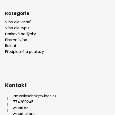
č
u
j
Kategorie
e
m
Vína dle vinařů
e
Vína dle typu
Dárkové bedýnky
Firemní vína
RIESLING
Balení
MOSEL
Předplatné a poukazy
FÜR
FEEN
UND
ELFEN,
POLOSLADKÉ,
WEINGUT
KÖWERICH
Kontakt
259
Kč
jan.waloschek
@
winari.cz
774280245
winari.cz
winari_store