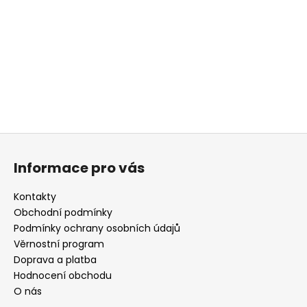
a
j
í
t
?
Z
á
HLEDAT
Informace pro vás
p
a
Kontakty
t
Obchodní podmínky
D
í
Podmínky ochrany osobních údajů
o
Věrnostní program
p
Doprava a platba
o
r
Hodnocení obchodu
u
O nás