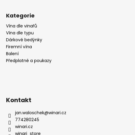
č
u
j
Kategorie
e
m
Vína dle vinařů
e
Vína dle typu
Dárkové bedýnky
Firemní vína
BARCASO,
Balení
DAC,
Předplatné a poukazy
SUCHÉ,
2017,
WEINGUT
SCHMELZER
589
Kč
Kontakt
jan.waloschek
@
winari.cz
774280245
winari.cz
winari_store