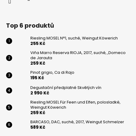
Top 6 produktů
Riesling MOSEL N°1, suché, Weingut Köwerich
255 Kč
Viňa Marro Reserva RIOJA, 2017, suché, ,Domeco
de Jarauta
259 Kč
Pinot grigio, Ca di Rajo
195 Kč
Degustační předplatné Skvělých vín
2 990 Kč
Riesling MOSEL Für Feen und Elfen, polosladké,
Weingut Köwerich
259 Kč
BARCASO, DAC, suché, 2017, Weingut Schmelzer
589 Kč