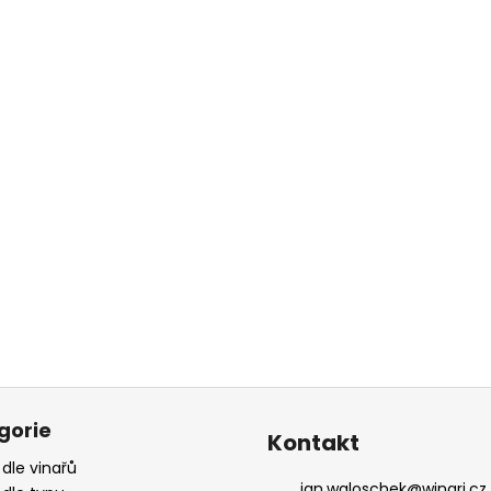
gorie
Kontakt
 dle vinařů
jan.waloschek
@
winari.cz