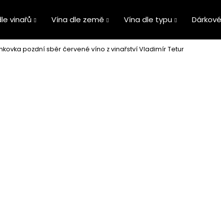
le vinařů
Vína dle země
Vína dle typu
Dárkové
nkovka pozdní sběr červené víno z vinařství Vladimír Tetur