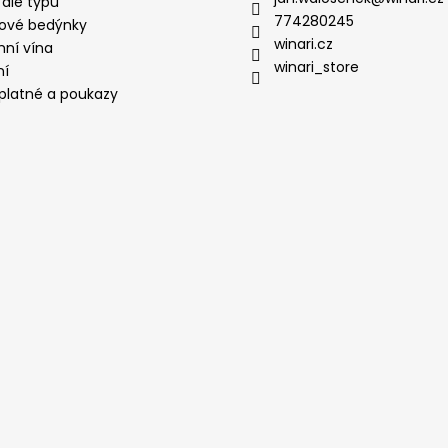
 dle typu
774280245
ové bedýnky
winari.cz
mní vína
winari_store
ní
platné a poukazy