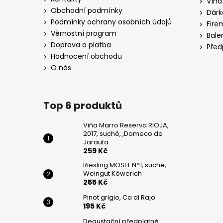
Vína
WEINGUT
t
KÖWERICH
Obchodní podmínky
Dárk
í
Podmínky ochrany osobních údajů
255
Fire
Kč
Věrnostní program
Bale
Doprava a platba
Před
PINOT
Hodnocení obchodu
GRIGIO,
CA
O nás
DI
RAJO
195
Top 6 produktů
Kč
Viňa Marro Reserva RIOJA,
2017, suché, ,Domeco de
Jarauta
259 Kč
Riesling MOSEL N°1, suché,
Weingut Köwerich
255 Kč
Pinot grigio, Ca di Rajo
195 Kč
Degustační předplatné