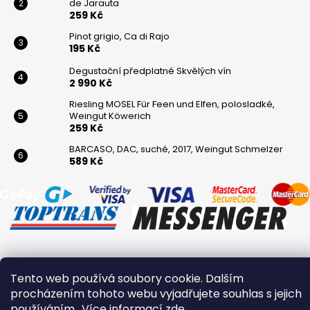
de Jarauta
259 Kč
Pinot grigio, Ca di Rajo
195 Kč
Degustační předplatné Skvělých vín
2 990 Kč
Riesling MOSEL Für Feen und Elfen, polosladké,
Weingut Köwerich
259 Kč
BARCASO, DAC, suché, 2017, Weingut Schmelzer
589 Kč
Vytvořil Shoptet
Tento web používá soubory cookie. Dalším
Copyright 2026
Winaři
. Všechna práva vyhrazena.
procházením tohoto webu vyjadřujete souhlas s jejich
používáním.. Více informací
zde
.