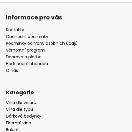
Z
á
Informace pro vás
p
a
Kontakty
t
Obchodní podmínky
í
Podmínky ochrany osobních údajů
Věrnostní program
Doprava a platba
Hodnocení obchodu
O nás
Kategorie
Vína dle vinařů
Vína dle typu
Dárkové bedýnky
Firemní vína
Balení