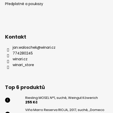
Předplatné a poukazy
Kontakt
jan.waloschek
@
winari.cz
774280245
winari.cz
winari_store
Top 6 produktů
Riesling MOSEL N°1, suché, Weingut Köwerich
255 Kč
Viňa Marro Reserva RIOJA, 2017, suché, ,Domeco