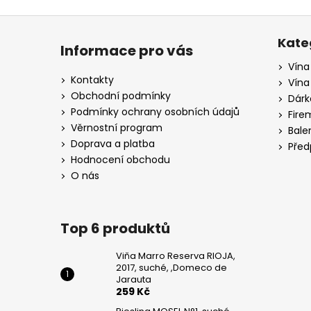
Z
á
Kate
Informace pro vás
p
Vína
a
Kontakty
Vína
t
Obchodní podmínky
Dárk
í
Podmínky ochrany osobních údajů
Fire
Věrnostní program
Bale
Doprava a platba
Před
Hodnocení obchodu
O nás
Top 6 produktů
Viňa Marro Reserva RIOJA,
2017, suché, ,Domeco de
Jarauta
259 Kč