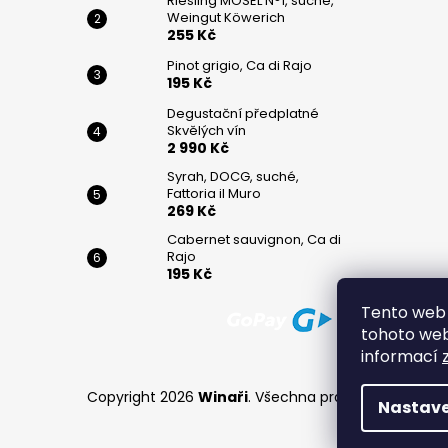
Riesling MOSEL N°1, suché,
Weingut Köwerich
255 Kč
Pinot grigio, Ca di Rajo
195 Kč
Degustační předplatné
Skvělých vín
2 990 Kč
Syrah, DOCG, suché,
Fattoria il Muro
269 Kč
Cabernet sauvignon, Ca di
Rajo
195 Kč
Tento web 
tohoto webu
informací
Copyright 2026
Winaři
. Všechna práva vyhrazena.
Nastave