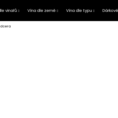
le vinařů
Vína dle země
Vína dle typu
Dárkové
a dcera