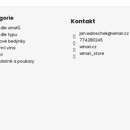
gorie
Kontakt
 dle vinařů
jan.waloschek
@
winari.cz
 dle typu
774280245
ové bedýnky
winari.cz
mní vína
winari_store
ní
platné a poukazy