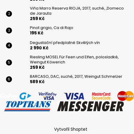
Viňa Marro Reserva RIOJA, 2017, suché, ,Domeco
de Jarauta
259 Kč
Pinot grigio, Ca di Rajo
195 Kč
Degustační předplatné Skvělých vín
2 990 Kč
Riesling MOSEL Für Feen und Elfen, polosladké,
Weingut Köwerich
259 Kč
BARCASO, DAC, suché, 2017, Weingut Schmelzer
589 Kč
Vytvořil Shoptet