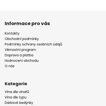
Z
á
Informace pro vás
p
a
Kontakty
t
Obchodní podmínky
í
Podmínky ochrany osobních údajů
Věrnostní program
Doprava a platba
Hodnocení obchodu
O nás
Kategorie
Vína dle vinařů
Vína dle typu
Dárkové bedýnky