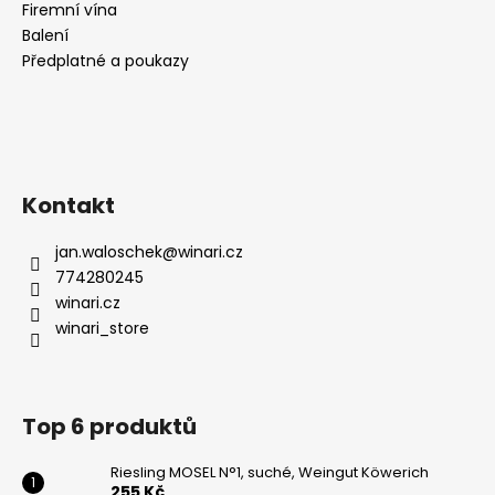
Firemní vína
Balení
Předplatné a poukazy
Kontakt
jan.waloschek
@
winari.cz
774280245
winari.cz
winari_store
Top 6 produktů
Riesling MOSEL N°1, suché, Weingut Köwerich
255 Kč