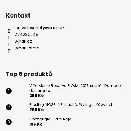
Kontakt
jan.waloschek
@
winari.cz
774280245
winari.cz
winari_store
Top 6 produktů
Viňa Marro Reserva RIOJA, 2017, suché, ,Domeco
de Jarauta
259 Kč
Riesling MOSEL N°1, suché, Weingut Köwerich
255 Kč
Pinot grigio, Ca di Rajo
195 Kč