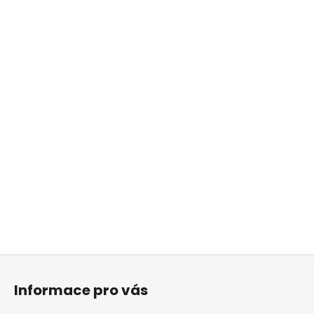
Z
á
Informace pro vás
p