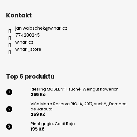
Kontakt
jan.waloschek
@
winari.cz
774280245
winari.cz
winari_store
Top 6 produktů
Riesling MOSEL N°1, suché, Weingut Köwerich
255 Kč
Viňa Marro Reserva RIOJA, 2017, suché, ,Domeco
de Jarauta
259 Kč
Pinot grigio, Ca di Rajo
195 Kč