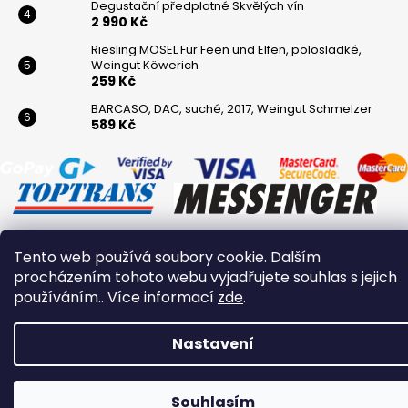
Degustační předplatné Skvělých vín
2 990 Kč
Riesling MOSEL Für Feen und Elfen, polosladké,
Weingut Köwerich
259 Kč
BARCASO, DAC, suché, 2017, Weingut Schmelzer
589 Kč
Tento web používá soubory cookie. Dalším
Vytvořil Shoptet
procházením tohoto webu vyjadřujete souhlas s jejich
Copyright 2026
Winaři
. Všechna práva vyhrazena.
používáním.. Více informací
zde
.
Nastavení
Souhlasím